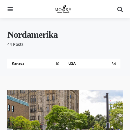
Menu
Se
Nordamerika
44 Posts
Kanada
USA
10
34