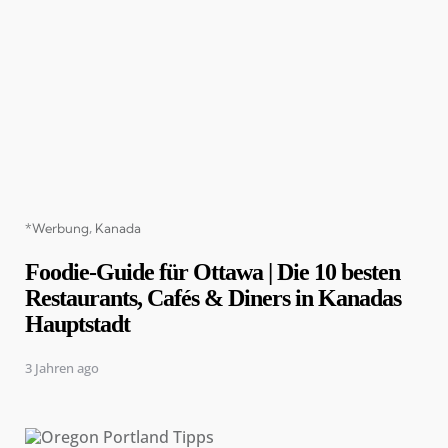
Categories
*Werbung
Kanada
Foodie-Guide für Ottawa | Die 10 besten
Restaurants, Cafés & Diners in Kanadas
Hauptstadt
3 Jahren ago