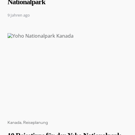
Nationalpark
9 Jahren ago
Categories
Kanada
Reiseplanung