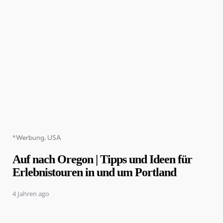
Categories
*Werbung
USA
Auf nach Oregon | Tipps und Ideen für
Erlebnistouren in und um Portland
4 Jahren ago