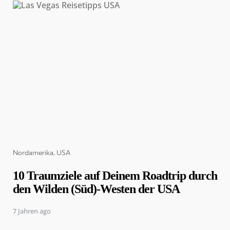
Categories
Nordamerika
USA
10 Traumziele auf Deinem Roadtrip durch
den Wilden (Süd)-Westen der USA
7 Jahren ago