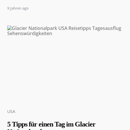
9 Jahren ago
Categories
USA
5 Tipps für einen Tag im Glacier