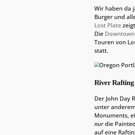
Wir haben da j
Burger und all
Lost Plate
zeig
Die
Downtown 
Touren von Los
statt.
River Rafting
Der John Day Ri
unter anderem
Monuments, ei
nur
die Painted
auf eine Rafti