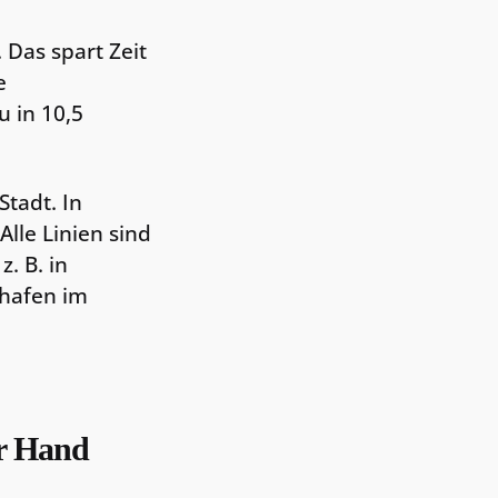
 Das spart Zeit
e
u in 10,5
tadt. In
Alle Linien sind
. B. in
ghafen im
er Hand