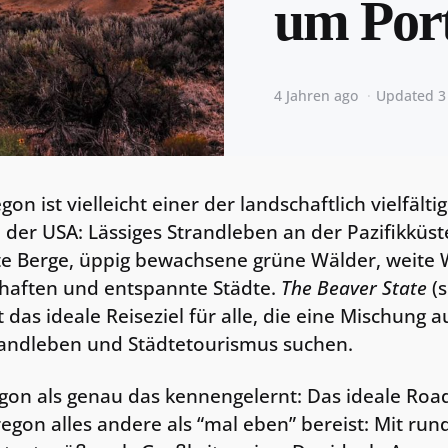
um Por
4 Jahren ago
Updated
3
n ist vielleicht einer der landschaftlich vielfälti
der USA: Lässiges Strandleben an der Pazifikküst
e Berge, üppig bewachsene grüne Wälder, weite 
haften und entspannte Städte.
The Beaver State
(s
 das ideale Reiseziel für alle, die eine Mischung 
randleben und Städtetourismus suchen.
on als genau das kennengelernt: Das ideale Roadt
egon alles andere als “mal eben” bereist: Mit run