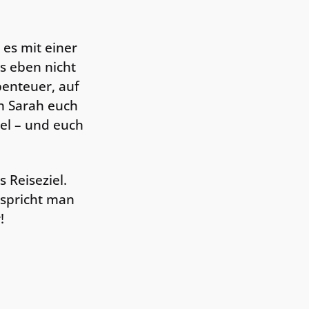
es mit einer
s eben nicht
benteuer, auf
n Sarah euch
el – und euch
 Reiseziel.
 spricht man
!