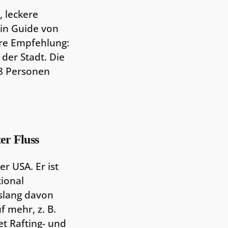
, leckere
ein Guide von
ere Empfehlung:
 der Stadt. Die
 8 Personen
er Fluss
er USA. Er ist
ional
slang davon
f mehr, z. B.
et Rafting- und