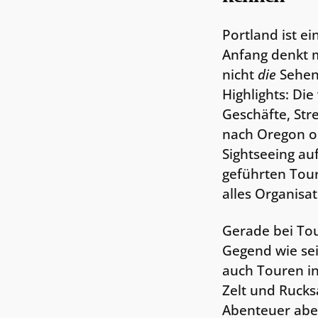
Portland ist ei
Anfang denkt ma
nicht
die
Sehens
Highlights: Die
Geschäfte, Str
nach Oregon od
Sightseeing au
geführten Tou
alles Organisa
Gerade bei Tou
Gegend wie se
auch Touren in
Zelt und Rucks
Abenteuer aber