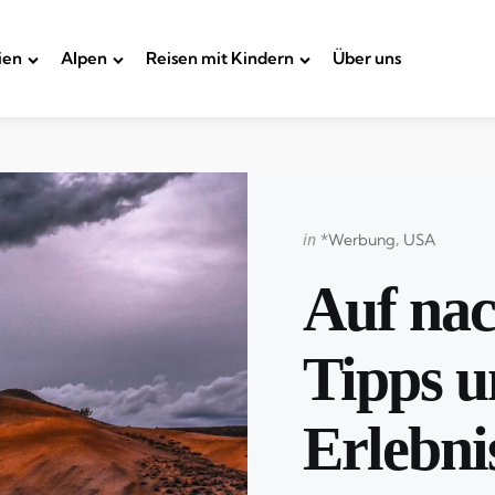
ien
Alpen
Reisen mit Kindern
Über uns
Categories
Posted
in
*Werbung
USA
in
Auf nac
Tipps u
Erlebni