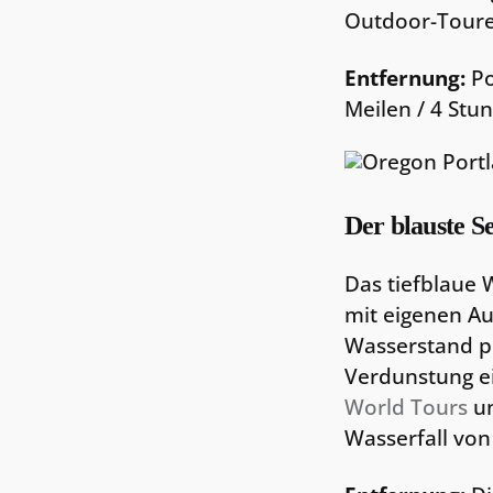
Outdoor-Touren
Entfernung:
Po
Meilen / 4 Stu
Der blauste S
Das tiefblaue 
mit eigenen Au
Wasserstand pe
Verdunstung ei
World Tours
un
Wasserfall von