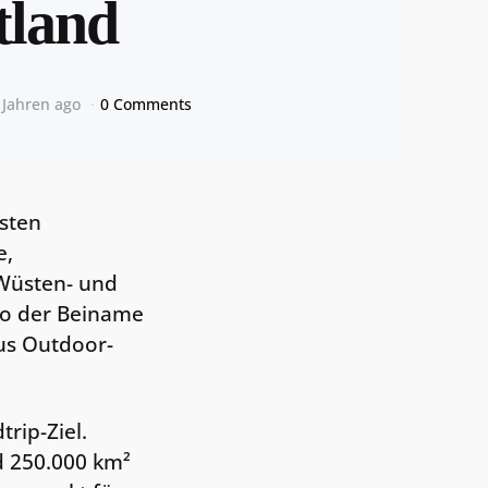
tland
 Jahren ago
0 Comments
gsten
e,
Wüsten- und
o der Beiname
aus Outdoor-
rip-Ziel.
d 250.000 km²