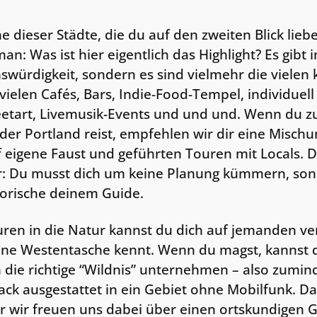
ne dieser Städte, die du auf den zweiten Blick lieb
n: Was ist hier eigentlich das Highlight? Es gibt 
würdigkeit, sondern es sind vielmehr die vielen 
 vielen Cafés, Bars, Indie-Food-Tempel, individuell
eetart, Livemusik-Events und und und. Wenn du z
er Portland reist, empfehlen wir dir eine Mischu
f eigene Faust und geführten Touren mit Locals. De
r: Du musst dich um keine Planung kümmern, son
torische deinem Guide.
ren in die Natur kannst du dich auf jemanden ver
ine Westentasche kennt. Wenn du magst, kannst 
 die richtige “Wildnis” unternehmen – also zumind
ack ausgestattet in ein Gebiet ohne Mobilfunk. Das
 wir freuen uns dabei über einen ortskundigen 