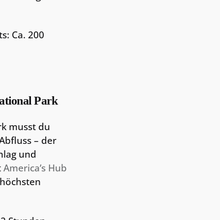
s: Ca. 200
ational Park
rk musst du
Abfluss – der
hlag und
t
America’s Hub
thöchsten