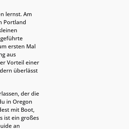
en lernst. Am
in Portland
kleinen
 geführte
um ersten Mal
ng aus
r Vorteil einer
dern überlässt
lassen, der die
du in Oregon
est mit Boot,
 ist ein großes
Guide an