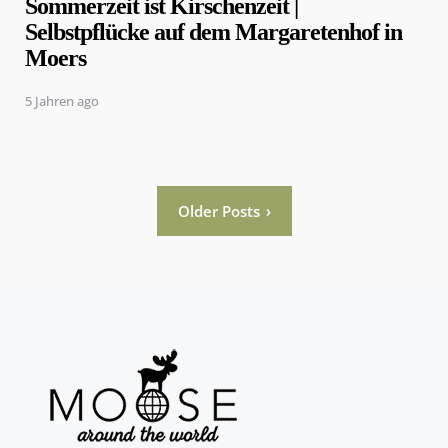
Sommerzeit ist Kirschenzeit |
Selbstpflücke auf dem Margaretenhof in
Moers
5 Jahren ago
Seitennummerierung
Older Posts
der
Beiträge