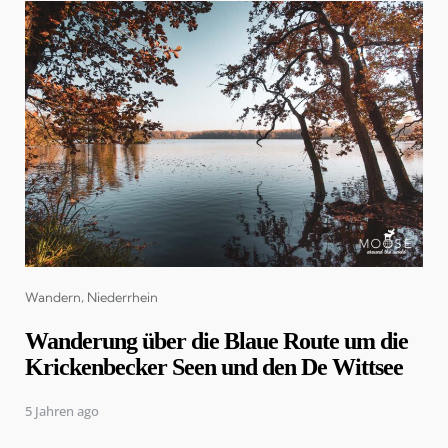
Categories
Wandern
Niederrhein
Wanderung über die Blaue Route um die
Krickenbecker Seen und den De Wittsee
5 Jahren ago