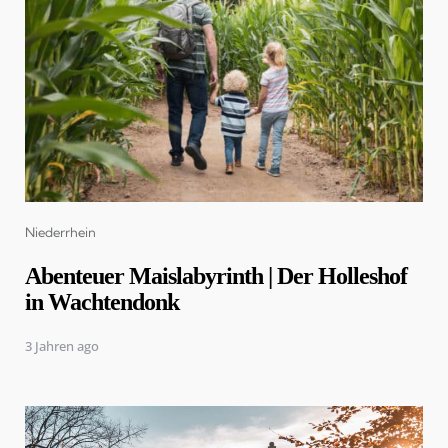
Categories
Niederrhein
Abenteuer Maislabyrinth | Der Holleshof
in Wachtendonk
3 Jahren ago