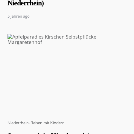
Niederrhein)
5 Jahren ago
Categories
Niederrhein
Reisen mit Kindern