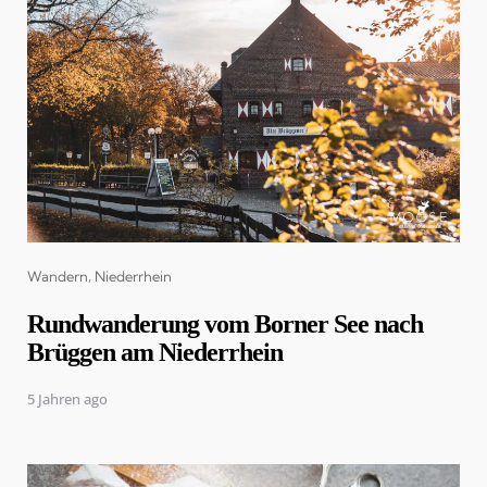
Categories
Wandern
Niederrhein
Rundwanderung vom Borner See nach
Brüggen am Niederrhein
5 Jahren ago