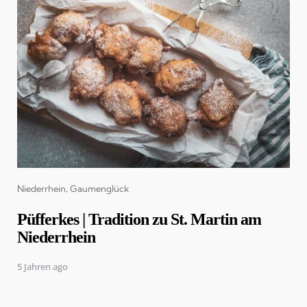
Categories
Niederrhein
Gaumenglück
Püfferkes | Tradition zu St. Martin am
Niederrhein
5 Jahren ago