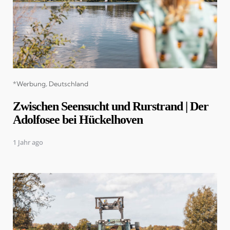
Categories
*Werbung
Deutschland
Zwischen Seensucht und Rurstrand | Der
Adolfosee bei Hückelhoven
1 Jahr ago