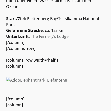
oben über einem Wasserfall mit Blick auf den
Ozean.
Start/Ziel:
Plettenberg Bay/Tsitsikamma National
Park
Gefahrene Strecke:
ca. 125 km
Unterkunft:
The Fernery’s Lodge
[/column]
[/columns_row]
[columns_row width=”half”]
[column]
[/column]
[column]