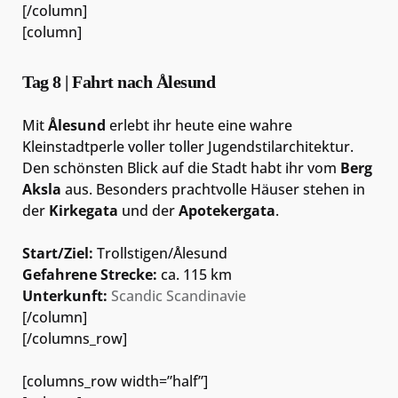
[/column]
[column]
Tag 8 | Fahrt nach Ålesund
Mit
Ålesund
erlebt ihr heute eine wahre
Kleinstadtperle voller toller Jugendstilarchitektur.
Den schönsten Blick auf die Stadt habt ihr vom
Berg
Aksla
aus. Besonders prachtvolle Häuser stehen in
der
Kirkegata
und der
Apotekergata
.
Start/Ziel:
Trollstigen/Ålesund
Gefahrene Strecke:
ca. 115 km
Unterkunft:
Scandic Scandinavie
[/column]
[/columns_row]
[columns_row width=”half”]