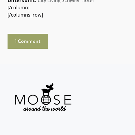
Unterkunft:
City Living Schøller Hotel
[/column]
[/columns_row]
1 Comment