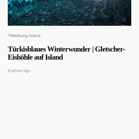
Categories
*Werbung
Island
Türkisblaues Winterwunder | Gletscher-
Eishöhle auf Island
9 Jahren ago