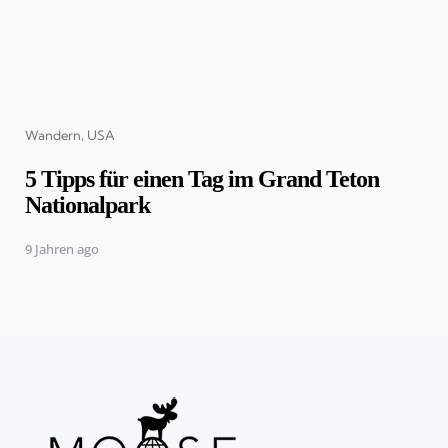
Categories
Wandern
USA
5 Tipps für einen Tag im Grand Teton
Nationalpark
9 Jahren ago