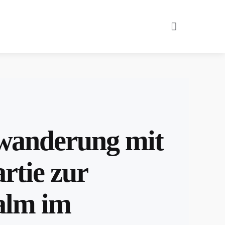
Search
wanderung mit
rtie zur
alm im