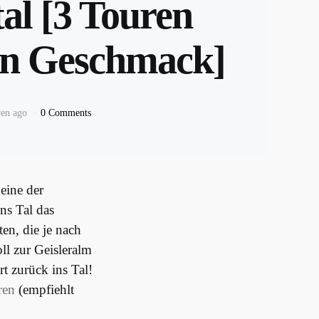
tal [3 Touren
en Geschmack]
ren ago
0 Comments
 eine der
ns Tal das
en, die je nach
l zur Geisleralm
t zurück ins Tal!
ren
(empfiehlt