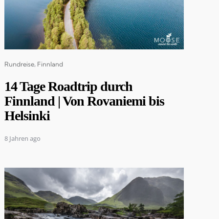
Categories
Rundreise
Finnland
14 Tage Roadtrip durch
Finnland | Von Rovaniemi bis
Helsinki
8 Jahren ago