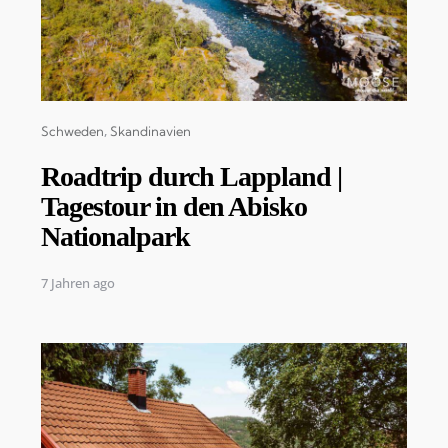
Categories
Schweden
Skandinavien
Roadtrip durch Lappland |
Tagestour in den Abisko
Nationalpark
7 Jahren ago