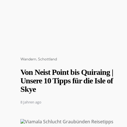
Categories
Wandern
Schottland
Von Neist Point bis Quiraing |
Unsere 10 Tipps für die Isle of
Skye
8 Jahren ago