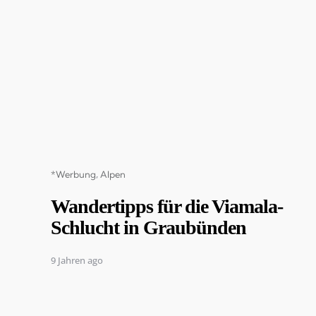
Categories
*Werbung
Alpen
Wandertipps für die Viamala-
Schlucht in Graubünden
9 Jahren ago