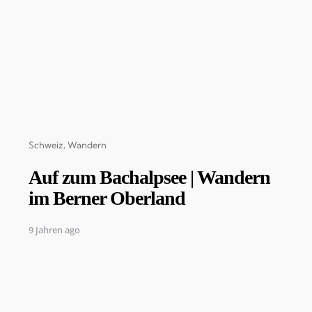
Categories
Schweiz
Wandern
Auf zum Bachalpsee | Wandern
im Berner Oberland
9 Jahren ago