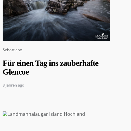
Categories
Schottland
Für einen Tag ins zauberhafte
Glencoe
8 Jahren ago