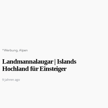
Categories
*Werbung
Alpen
Landmannalaugar | Islands
Hochland für Einsteiger
9 Jahren ago