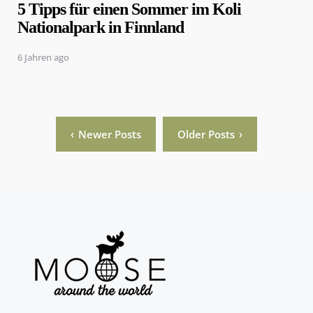
5 Tipps für einen Sommer im Koli
Nationalpark in Finnland
6 Jahren ago
Seitennummerierung
Newer Posts
Older Posts
der
Beiträge