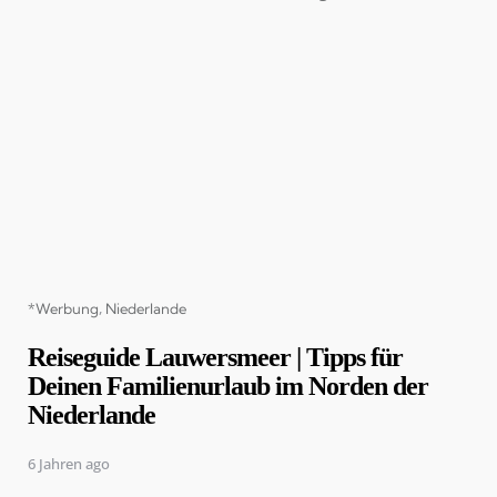
Categories
*Werbung
Niederlande
Reiseguide Lauwersmeer | Tipps für
Deinen Familienurlaub im Norden der
Niederlande
6 Jahren ago