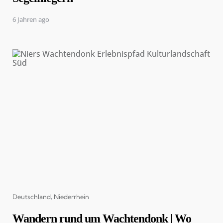
6 Jahren ago
Categories
Deutschland
Niederrhein
Wandern rund um Wachtendonk | Wo