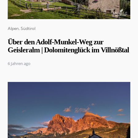
Categories
Alpen
Südtirol
Über den Adolf-Munkel-Weg zur
Geisleralm | Dolomitenglück im Villnößtal
6 Jahren ago