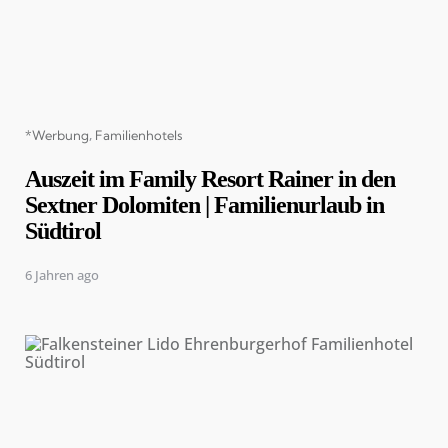
Categories
*Werbung
Familienhotels
Auszeit im Family Resort Rainer in den
Sextner Dolomiten | Familienurlaub in
Südtirol
6 Jahren ago