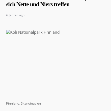
sich Nette und Niers treffen
6 Jahren ago
Categories
Finnland
Skandinavien