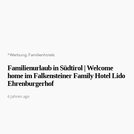
Categories
*Werbung
Familienhotels
Familienurlaub in Südtirol | Welcome
home im Falkensteiner Family Hotel Lido
Ehrenburgerhof
6 Jahren ago