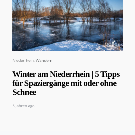
Categories
Niederrhein
Wandern
Winter am Niederrhein | 5 Tipps
für Spaziergänge mit oder ohne
Schnee
5 Jahren ago