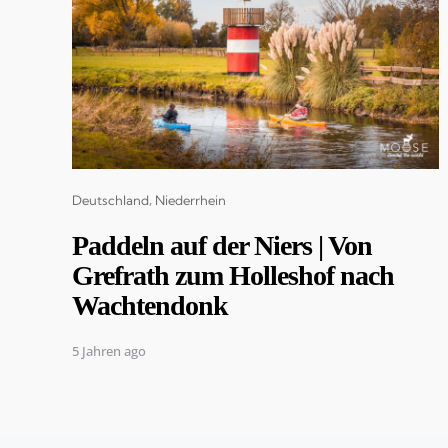
Categories
Deutschland
Niederrhein
Paddeln auf der Niers | Von
Grefrath zum Holleshof nach
Wachtendonk
5 Jahren ago