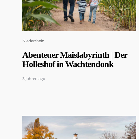
Categories
Niederrhein
Abenteuer Maislabyrinth | Der
Holleshof in Wachtendonk
3 Jahren ago