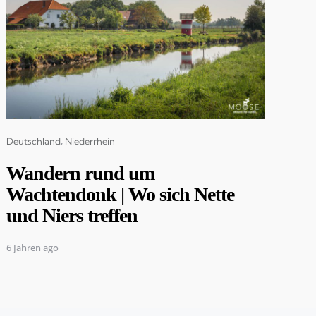
Categories
Deutschland
Niederrhein
Wandern rund um
Wachtendonk | Wo sich Nette
und Niers treffen
6 Jahren ago