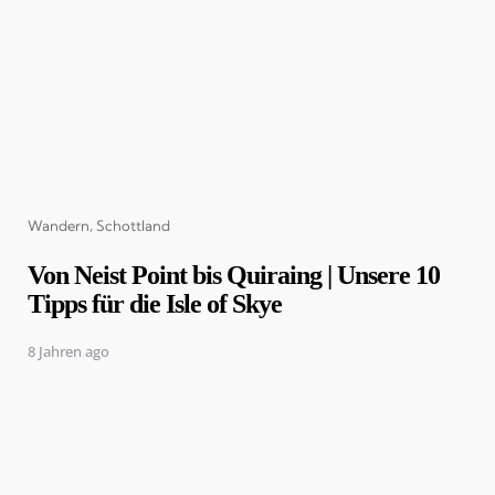
Categories
Wandern
Schottland
Von Neist Point bis Quiraing | Unsere 10
Tipps für die Isle of Skye
8 Jahren ago