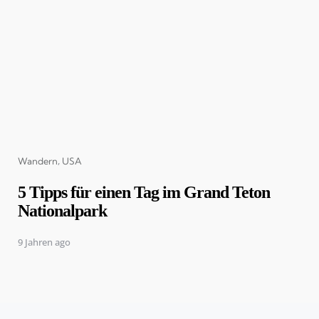
Categories
Wandern
USA
5 Tipps für einen Tag im Grand Teton
Nationalpark
9 Jahren ago