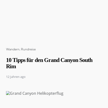
Categories
Wandern
Rundreise
10 Tipps für den Grand Canyon South
Rim
12 Jahren ago