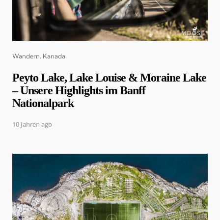
Categories
Wandern
Kanada
Peyto Lake, Lake Louise & Moraine Lake
– Unsere Highlights im Banff
Nationalpark
10 Jahren ago