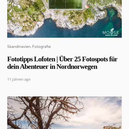
Categories
Skandinavien
Fotografie
Fototipps Lofoten | Über 25 Fotospots für
dein Abenteuer in Nordnorwegen
11 Jahren ago