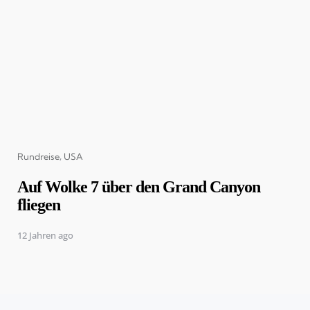
Categories
Rundreise
USA
Auf Wolke 7 über den Grand Canyon
fliegen
12 Jahren ago