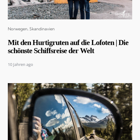
Categories
Norwegen
Skandinavien
Mit den Hurtigruten auf die Lofoten | Die
schönste Schiffsreise der Welt
10 Jahren ago