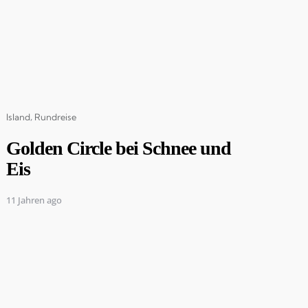
Categories
Island
Rundreise
Golden Circle bei Schnee und
Eis
11 Jahren ago