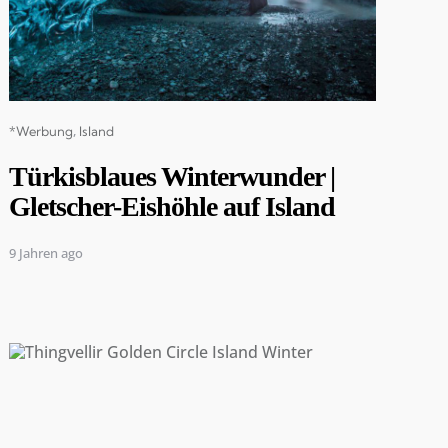
Categories
*Werbung
Island
Türkisblaues Winterwunder |
Gletscher-Eishöhle auf Island
9 Jahren ago