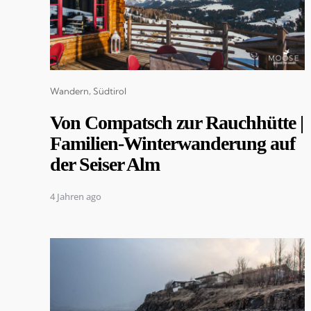
Categories
Wandern
Südtirol
Von Compatsch zur Rauchhütte |
Familien-Winterwanderung auf
der Seiser Alm
4 Jahren ago