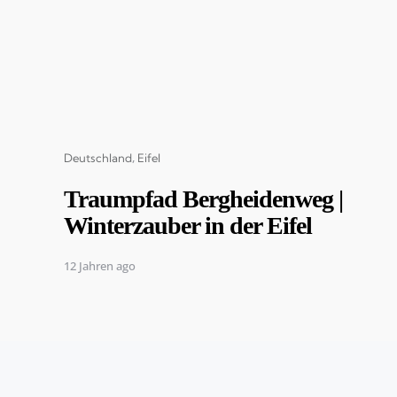
Categories
Deutschland
Eifel
Traumpfad Bergheidenweg |
Winterzauber in der Eifel
12 Jahren ago