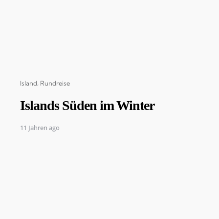
Categories
Island
Rundreise
Islands Süden im Winter
11 Jahren ago