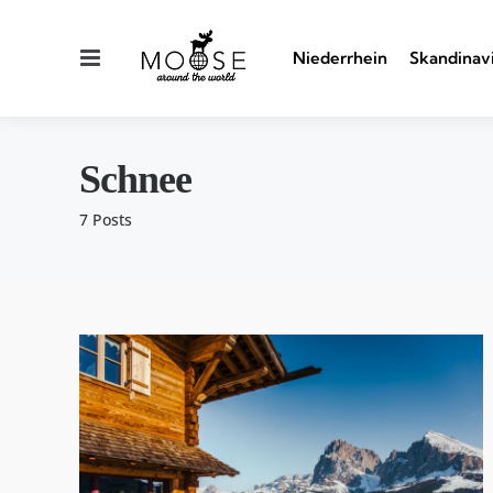
Menu
Niederrhein
Skandinav
Schnee
7 Posts