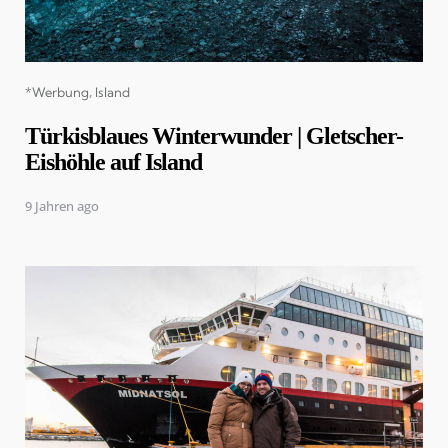
Categories
*Werbung
Island
Türkisblaues Winterwunder | Gletscher-
Eishöhle auf Island
9 Jahren ago