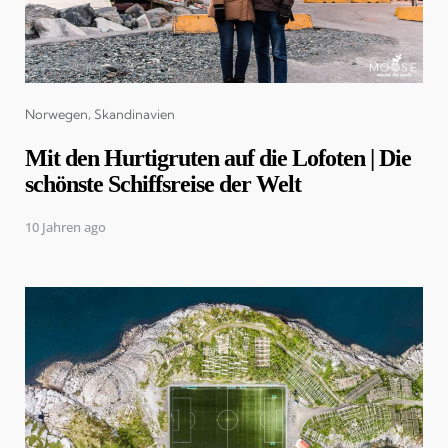
Categories
Norwegen
Skandinavien
Mit den Hurtigruten auf die Lofoten | Die
schönste Schiffsreise der Welt
10 Jahren ago