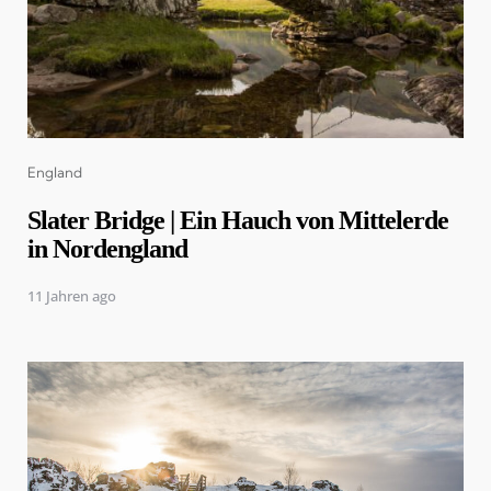
Categories
England
Slater Bridge | Ein Hauch von Mittelerde
in Nordengland
11 Jahren ago