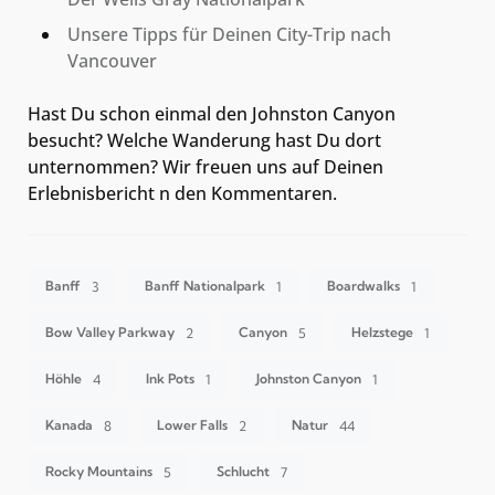
Unsere Tipps für Deinen City-Trip nach
Vancouver
Hast Du schon einmal den Johnston Canyon
besucht? Welche Wanderung hast Du dort
unternommen? Wir freuen uns auf Deinen
Erlebnisbericht n den Kommentaren.
Banff
Banff Nationalpark
Boardwalks
3
1
1
Bow Valley Parkway
Canyon
Helzstege
2
5
1
Höhle
Ink Pots
Johnston Canyon
4
1
1
Kanada
Lower Falls
Natur
8
2
44
Rocky Mountains
Schlucht
5
7