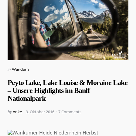
Categories
Posted
in
Wandern
in
Peyto Lake, Lake Louise & Moraine Lake
– Unsere Highlights im Banff
Nationalpark
Posted
by
Anke
9. Oktober 2016
7
Comments
by