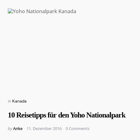
Categories
Posted
in
Kanada
in
10 Reisetipps für den Yoho Nationalpark
Posted
by
Anke
11. Dezember 2016
0
Comments
by