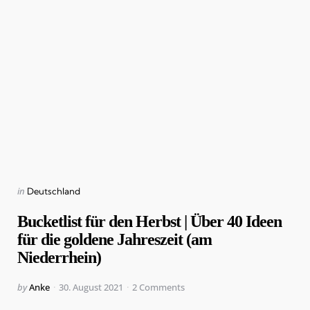
Categories
Posted
in
Deutschland
in
Bucketlist für den Herbst | Über 40 Ideen
für die goldene Jahreszeit (am
Niederrhein)
Posted
by
Anke
30. August 2021
2
Comments
by