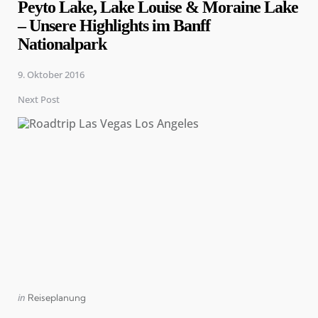
Peyto Lake, Lake Louise & Moraine Lake
– Unsere Highlights im Banff
Nationalpark
9. Oktober 2016
Next Post
Posted
in
Reiseplanung
in