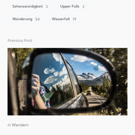
Sehenswürdigkeit
Upper Falls
3
2
Wanderung
Wasserfall
54
19
Previous Post
Post
navigation
Posted
in
Wandern
in