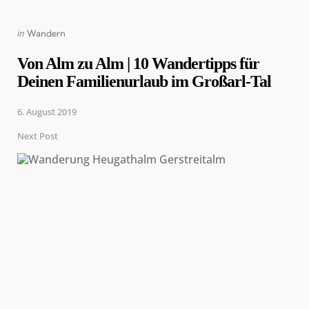
Posted
in
Wandern
in
Von Alm zu Alm | 10 Wandertipps für
Deinen Familienurlaub im Großarl-Tal
6. August 2019
Next Post