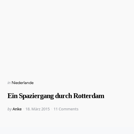
Categories
Posted
in
Niederlande
in
Ein Spaziergang durch Rotterdam
Posted
by
Anke
18. März 2015
11
Comments
by