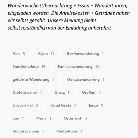
Wanderwoche (Übernachtung + Essen + Wandertouren)
eingeladen worden. Die Anreisekosten + Getränke haben
wir selbst gezahlt. Unsere Meinung bleibt
selbstverständlich von der Einladung unberührt!
Alm
Alpen
Berfexwanderung
5
12
1
Familienurlaub
Familienwanderung
19
13
geführte Wanderung
Genusswanderung
2
1
Gipfelstürmer
Gratz
Großarl
1
1
4
Großarl-Tal
Hotel Gratz
Jause
2
2
2
Leo
Maria
Österreich
1
1
8
Routenplanung
Routentipps
1
1