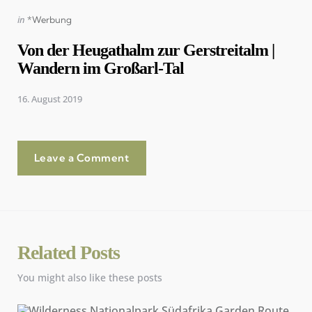
Posted
in
*Werbung
in
Von der Heugathalm zur Gerstreitalm |
Wandern im Großarl-Tal
16. August 2019
Leave a Comment
Related Posts
You might also like these posts