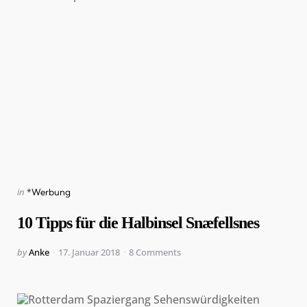
Categories
Posted
in
*Werbung
in
10 Tipps für die Halbinsel Snæfellsnes
Posted
by
Anke
17. Januar 2018
8
Comments
by