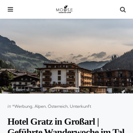
Menu
Se
Categories
Posted
in
*Werbung
Alpen
Österreich
Unterkunft
in
Hotel Gratz in Großarl |
Geführte Wanderwoche im Tal