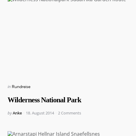
Categories
Posted
in
Rundreise
in
Wilderness National Park
Posted
by
Anke
18. August 2014
2
Comments
by