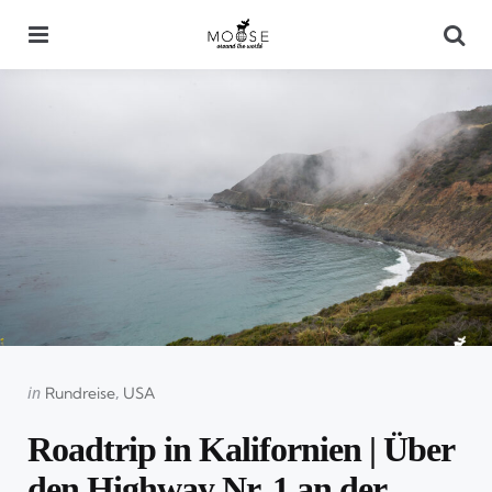
Menu
Se
Categories
Posted
in
Rundreise
USA
in
Roadtrip in Kalifornien | Über
den Highway Nr. 1 an der