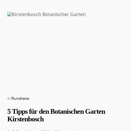
Categories
Posted
in
Rundreise
in
5 Tipps für den Botanischen Garten
Kirstenbosch