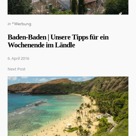
Posted
in
*Werbung
in
Baden-Baden | Unsere Tipps für ein
Wochenende im Ländle
6. April 2016
Next Post