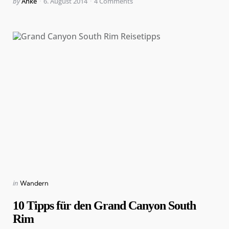
Posted
by
Anke
6. August 2014
4
Comments
by
Categories
Posted
in
Wandern
in
10 Tipps für den Grand Canyon South
Rim