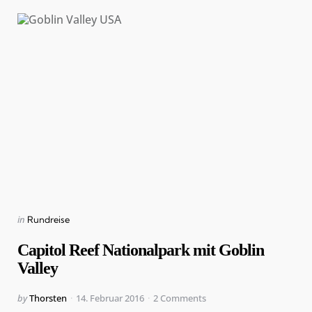
Categories
Posted
in
Rundreise
in
Capitol Reef Nationalpark mit Goblin
Valley
Posted
by
Thorsten
14. Februar 2016
2
Comments
by