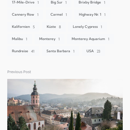
17-Mile-Drive
Big Sur
Brixby Bridge
1
1
1
Cannery Row
Carmel
Highway Nr. 1
1
1
1
Kalifornien
Küste
Lonely Cypress
5
8
1
Malibu
Monterey
Monterey Aquarium
1
1
1
Rundreise
Santa Barbara
USA
41
1
23
Previous Post
Post
navigation