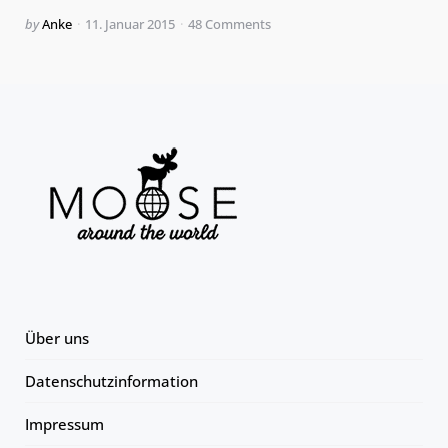
Posted
by
Anke
11. Januar 2015
48
Comments
by
Über uns
Datenschutzinformation
Impressum