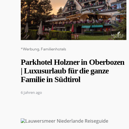
Categories
*Werbung
Familienhotels
Parkhotel Holzner in Oberbozen
| Luxusurlaub für die ganze
Familie in Südtirol
6 Jahren ago