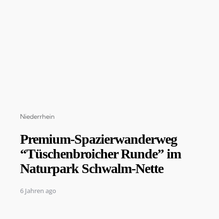
Categories
Niederrhein
Premium-Spazierwanderweg
“Tüschenbroicher Runde” im
Naturpark Schwalm-Nette
6 Jahren ago