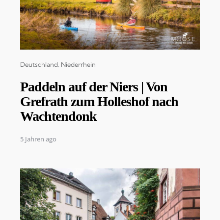
Categories
Deutschland
Niederrhein
Paddeln auf der Niers | Von
Grefrath zum Holleshof nach
Wachtendonk
5 Jahren ago