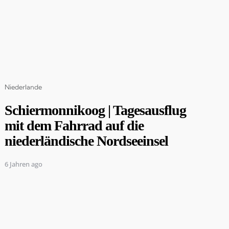
Categories
Niederlande
Schiermonnikoog | Tagesausflug
mit dem Fahrrad auf die
niederländische Nordseeinsel
6 Jahren ago