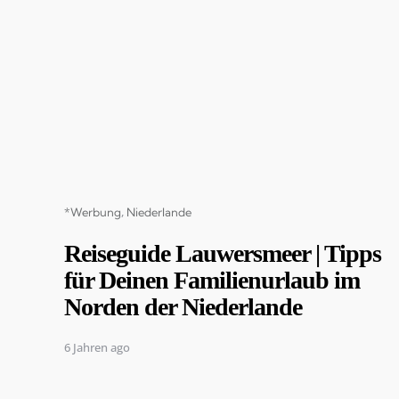
Categories
*Werbung
Niederlande
Reiseguide Lauwersmeer | Tipps
für Deinen Familienurlaub im
Norden der Niederlande
6 Jahren ago