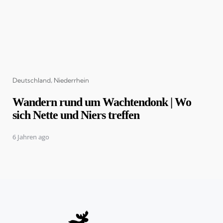
Categories
Deutschland
Niederrhein
Wandern rund um Wachtendonk | Wo
sich Nette und Niers treffen
6 Jahren ago