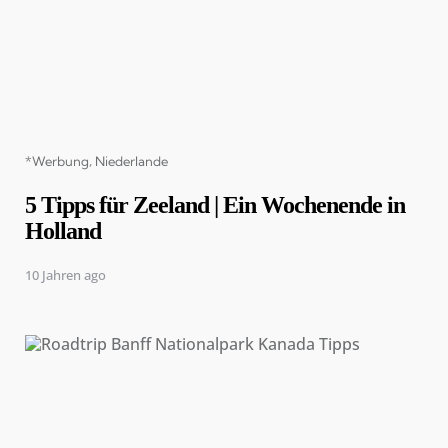
Categories
*Werbung
Niederlande
5 Tipps für Zeeland | Ein Wochenende in
Holland
10 Jahren ago