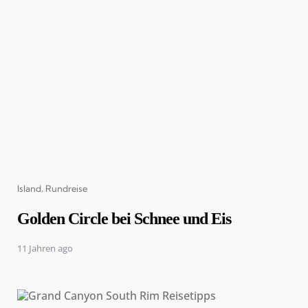
Categories
Island
Rundreise
Golden Circle bei Schnee und Eis
11 Jahren ago