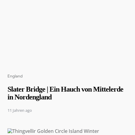
Categories
England
Slater Bridge | Ein Hauch von Mittelerde
in Nordengland
11 Jahren ago