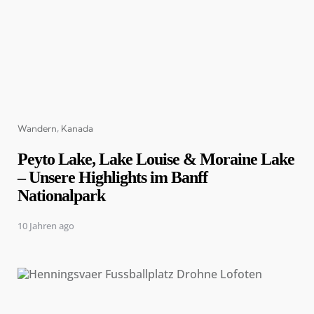
Categories
Wandern
Kanada
Peyto Lake, Lake Louise & Moraine Lake
– Unsere Highlights im Banff
Nationalpark
10 Jahren ago