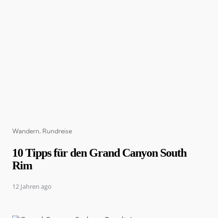
Categories
Wandern
Rundreise
10 Tipps für den Grand Canyon South
Rim
12 Jahren ago