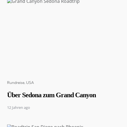
Categories
Rundreise
USA
Über Sedona zum Grand Canyon
12 Jahren ago