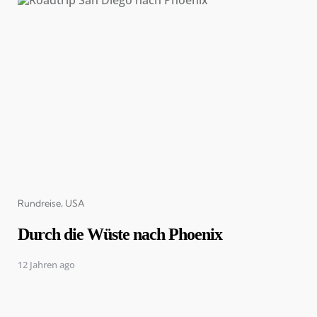
Categories
Rundreise
USA
Durch die Wüste nach Phoenix
12 Jahren ago