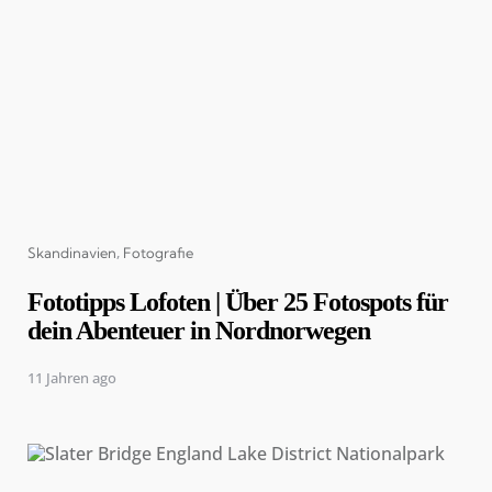
Categories
Skandinavien
Fotografie
Fototipps Lofoten | Über 25 Fotospots für
dein Abenteuer in Nordnorwegen
11 Jahren ago