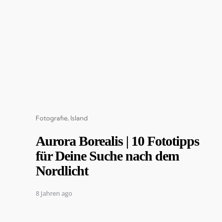
Categories
Fotografie
Island
Aurora Borealis | 10 Fototipps
für Deine Suche nach dem
Nordlicht
8 Jahren ago