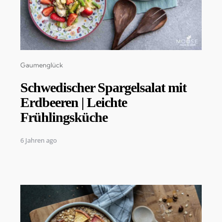
Categories
Gaumenglück
Schwedischer Spargelsalat mit
Erdbeeren | Leichte
Frühlingsküche
6 Jahren ago