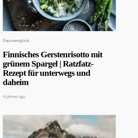
Categories
Gaumenglück
Finnisches Gerstenrisotto mit
grünem Spargel | Ratzfatz-
Rezept für unterwegs und
daheim
6 Jahren ago