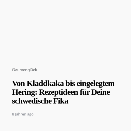
Categories
Gaumenglück
Von Kladdkaka bis eingelegtem
Hering: Rezeptideen für Deine
schwedische Fika
8 Jahren ago