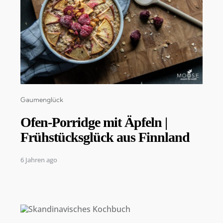
Categories
Gaumenglück
Ofen-Porridge mit Äpfeln |
Frühstücksglück aus Finnland
6 Jahren ago