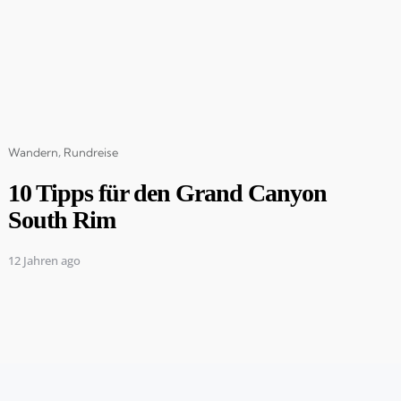
Categories
Wandern
Rundreise
10 Tipps für den Grand Canyon
South Rim
12 Jahren ago