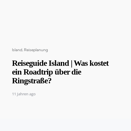
Categories
Island
Reiseplanung
Reiseguide Island | Was kostet
ein Roadtrip über die
Ringstraße?
11 Jahren ago