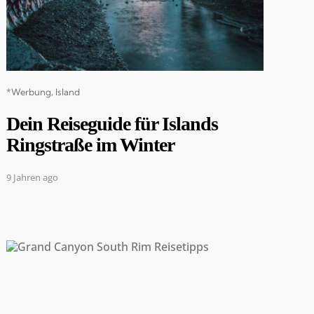
Categories
*Werbung
Island
Dein Reiseguide für Islands
Ringstraße im Winter
9 Jahren ago