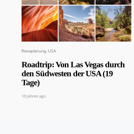
Categories
Reiseplanung
USA
Roadtrip: Von Las Vegas durch
den Südwesten der USA (19
Tage)
10 Jahren ago