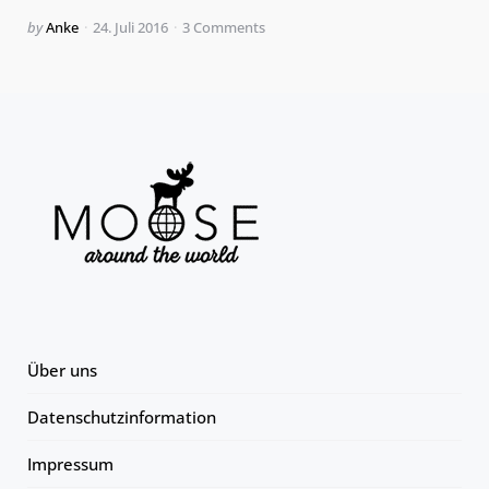
Posted
by
Anke
24. Juli 2016
3
Comments
by
Über uns
Datenschutzinformation
Impressum