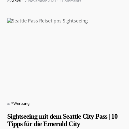
Posted
by
Anke
7. November 2020
3
Comments
by
Categories
Posted
in
*Werbung
in
Sightseeing mit dem Seattle City Pass | 10
Tipps für die Emerald City