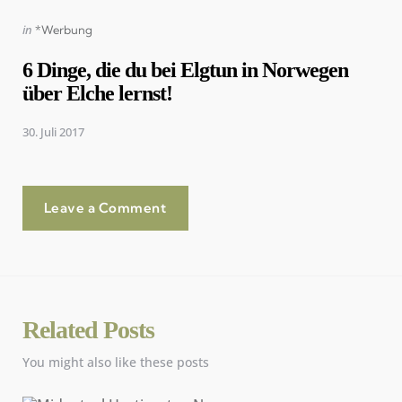
Posted
in
*Werbung
in
6 Dinge, die du bei Elgtun in Norwegen
über Elche lernst!
30. Juli 2017
Leave a Comment
Related Posts
You might also like these posts