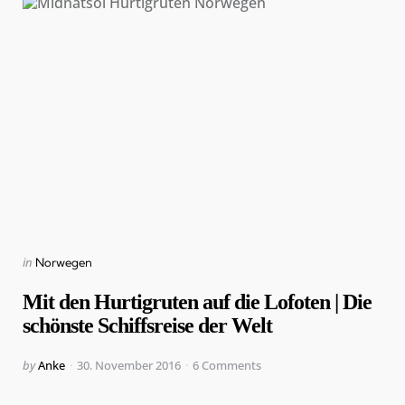
Categories
Posted
in
Norwegen
in
Mit den Hurtigruten auf die Lofoten | Die
schönste Schiffsreise der Welt
Posted
by
Anke
30. November 2016
6
Comments
by