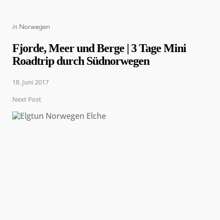
Posted
in
Norwegen
in
Fjorde, Meer und Berge | 3 Tage Mini
Roadtrip durch Südnorwegen
18. Juni 2017
Next Post