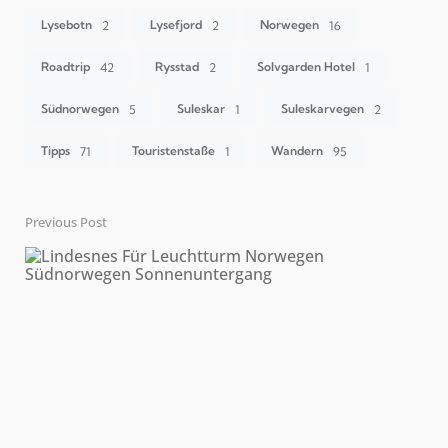
Lysebotn
Lysefjord
Norwegen
2
2
16
Roadtrip
Rysstad
Solvgarden Hotel
42
2
1
Südnorwegen
Suleskar
Suleskarvegen
5
1
2
Tipps
Touristenstaße
Wandern
71
1
95
Previous Post
Post
navigation