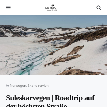
Menu
Se
Categories
Posted
in
Norwegen
Skandinavien
in
Suleskarvegen | Roadtrip auf
der höchsten Straße