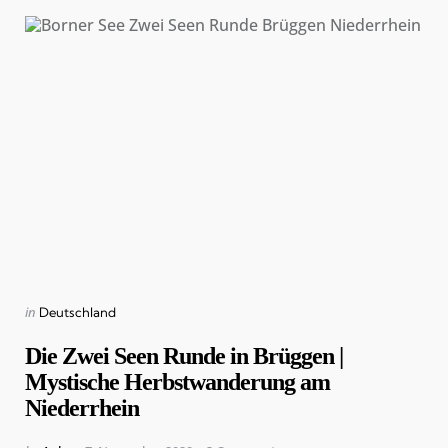
Categories
Posted
in
Deutschland
in
Die Zwei Seen Runde in Brüggen |
Mystische Herbstwanderung am
Niederrhein