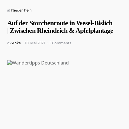
Categories
Posted
in
Niederrhein
in
Auf der Storchenroute in Wesel-Bislich
| Zwischen Rheindeich & Apfelplantage
Posted
by
Anke
10. Mai 2021
3
Comments
by