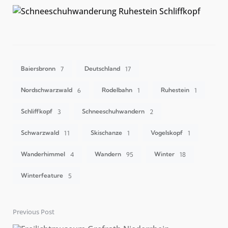
Baiersbronn
Deutschland
7
17
Nordschwarzwald
Rodelbahn
Ruhestein
6
1
1
Schliffkopf
Schneeschuhwandern
3
2
Schwarzwald
Skischanze
Vogelskopf
11
1
1
Wanderhimmel
Wandern
Winter
4
95
18
Winterfeature
5
Previous Post
Post