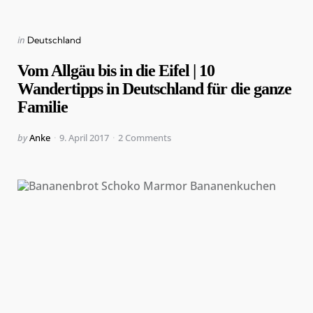
Categories
Posted
in
Deutschland
in
Vom Allgäu bis in die Eifel | 10
Wandertipps in Deutschland für die ganze
Familie
Posted
by
Anke
9. April 2017
2
Comments
by