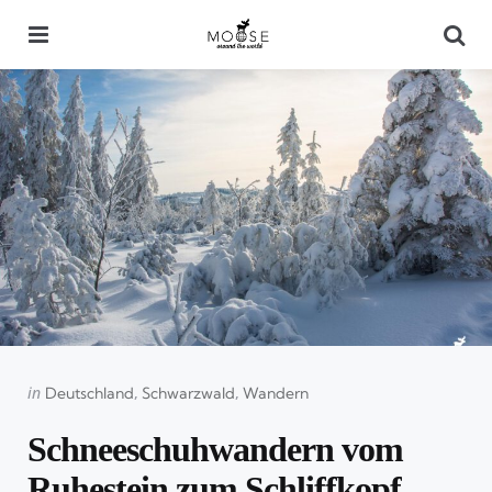
Menu
Se
Categories
Posted
in
Deutschland
Schwarzwald
Wandern
in
Schneeschuhwandern vom
Ruhestein zum Schliffkopf