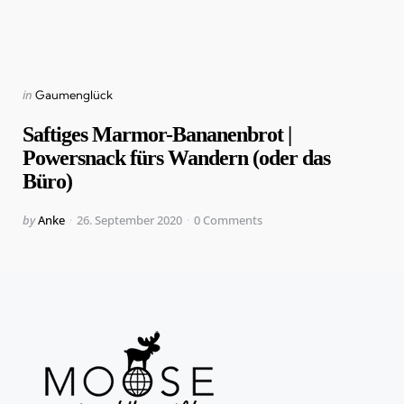
Categories
Posted
in
Gaumenglück
in
Saftiges Marmor-Bananenbrot |
Powersnack fürs Wandern (oder das
Büro)
Posted
by
Anke
26. September 2020
0
Comments
by