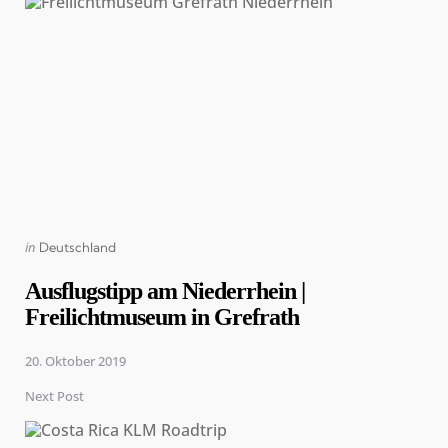
navigation
Posted
in
Deutschland
in
Ausflugstipp am Niederrhein |
Freilichtmuseum in Grefrath
20. Oktober 2019
Next Post