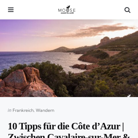
Menu
Se
Categories
Posted
in
Frankreich
Wandern
in
10 Tipps für die Côte d’Azur |
Zwischen Cavalaire-sur-Mer &