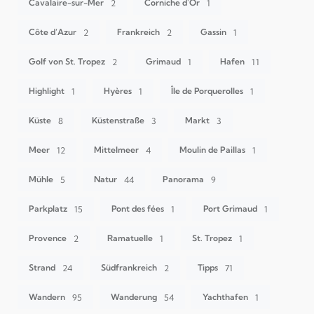
Cavalaire-sur-Mer
Corniche d'Or
2
1
Côte d’Azur
Frankreich
Gassin
2
2
1
Golf von St. Tropez
Grimaud
Hafen
2
1
11
Highlight
Hyères
Île de Porquerolles
1
1
1
Küste
Küstenstraße
Markt
8
3
3
Meer
Mittelmeer
Moulin de Paillas
12
4
1
Mühle
Natur
Panorama
5
44
9
Parkplatz
Pont des fées
Port Grimaud
15
1
1
Provence
Ramatuelle
St. Tropez
2
1
1
Strand
Südfrankreich
Tipps
24
2
71
Wandern
Wanderung
Yachthafen
95
54
1