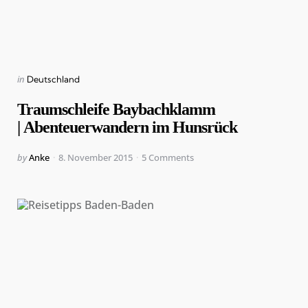
Categories
Posted
in
Deutschland
in
Traumschleife Baybachklamm
| Abenteuerwandern im Hunsrück
Posted
by
Anke
8. November 2015
5
Comments
by