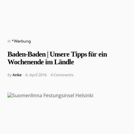
Categories
Posted
in
*Werbung
in
Baden-Baden | Unsere Tipps für ein
Wochenende im Ländle
Posted
by
Anke
6. April 2016
4
Comments
by