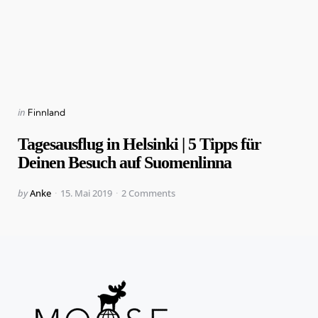
Categories
Posted
in
Finnland
in
Tagesausflug in Helsinki | 5 Tipps für
Deinen Besuch auf Suomenlinna
Posted
by
Anke
15. Mai 2019
2
Comments
by