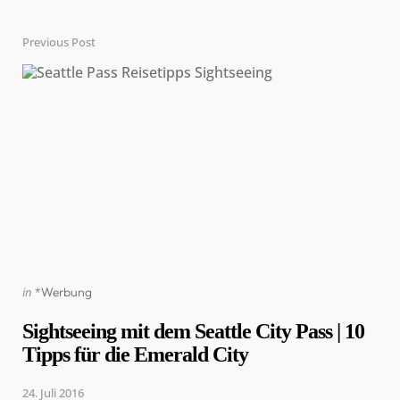
Previous Post
Post
navigation
Posted
in
*Werbung
in
Sightseeing mit dem Seattle City Pass | 10
Tipps für die Emerald City
24. Juli 2016