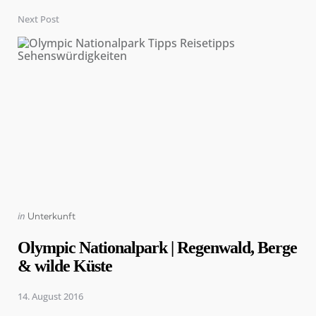
Next Post
Posted
in
Unterkunft
in
Olympic Nationalpark | Regenwald, Berge
& wilde Küste
14. August 2016