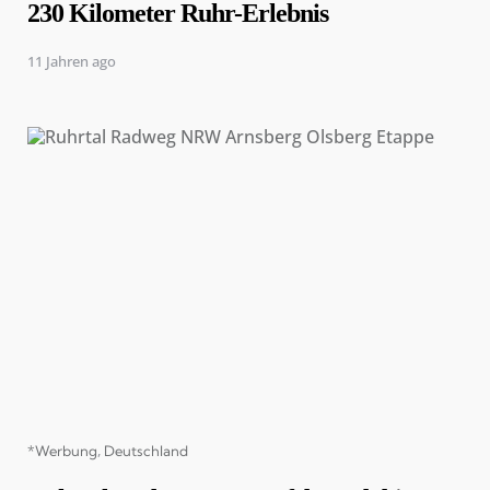
230 Kilometer Ruhr-Erlebnis
11 Jahren ago
Categories
*Werbung
Deutschland