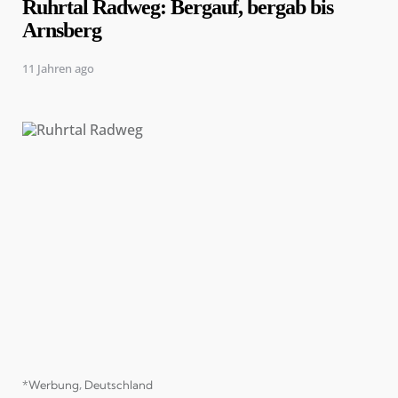
Ruhrtal Radweg: Bergauf, bergab bis
Arnsberg
11 Jahren ago
Categories
*Werbung
Deutschland