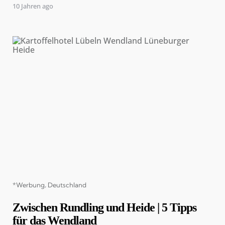
10 Jahren ago
Categories
*Werbung
Deutschland
Zwischen Rundling und Heide | 5 Tipps
für das Wendland