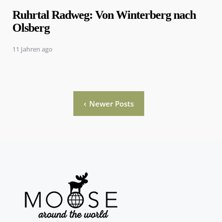
Ruhrtal Radweg: Von Winterberg nach
Olsberg
11 Jahren ago
Seitennummerierung
Newer Posts
der
Beiträge