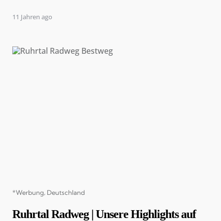
11 Jahren ago
Categories
*Werbung
Deutschland
Ruhrtal Radweg | Unsere Highlights auf