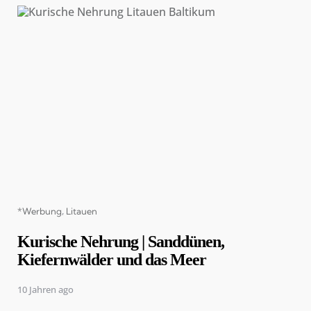
Categories
*Werbung
Litauen
Kurische Nehrung | Sanddünen,
Kiefernwälder und das Meer
10 Jahren ago