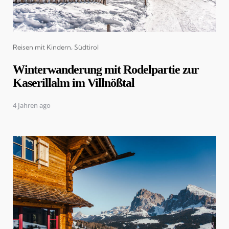
Categories
Reisen mit Kindern
Südtirol
Winterwanderung mit Rodelpartie zur
Kaserillalm im Villnößtal
4 Jahren ago