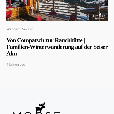
Categories
Wandern
Südtirol
Von Compatsch zur Rauchhütte |
Familien-Winterwanderung auf der Seiser
Alm
4 Jahren ago