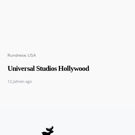
Categories
Rundreise
USA
Universal Studios Hollywood
12 Jahren ago