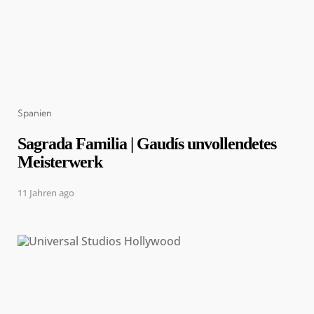
Categories
Spanien
Sagrada Familia | Gaudís unvollendetes
Meisterwerk
11 Jahren ago