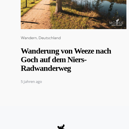
Categories
Wandern
Deutschland
Wanderung von Weeze nach
Goch auf dem Niers-
Radwanderweg
5 Jahren ago