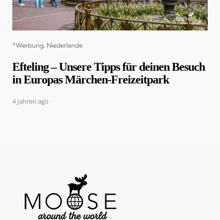
Categories
*Werbung
Niederlande
Efteling – Unsere Tipps für deinen Besuch
in Europas Märchen-Freizeitpark
4 Jahren ago