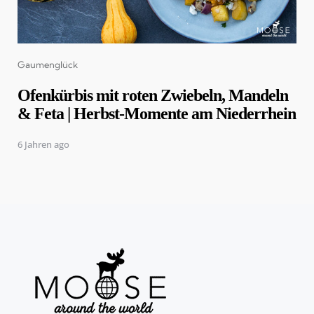
Categories
Gaumenglück
Ofenkürbis mit roten Zwiebeln, Mandeln
& Feta | Herbst-Momente am Niederrhein
6 Jahren ago