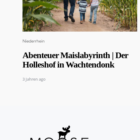
Categories
Niederrhein
Abenteuer Maislabyrinth | Der
Holleshof in Wachtendonk
3 Jahren ago