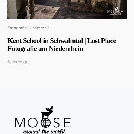
Categories
Fotografie
Niederrhein
Kent School in Schwalmtal | Lost Place
Fotografie am Niederrhein
6 Jahren ago