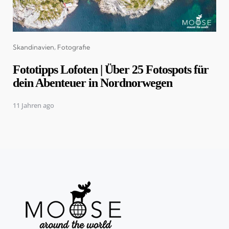
Categories
Skandinavien
Fotografie
Fototipps Lofoten | Über 25 Fotospots für
dein Abenteuer in Nordnorwegen
11 Jahren ago