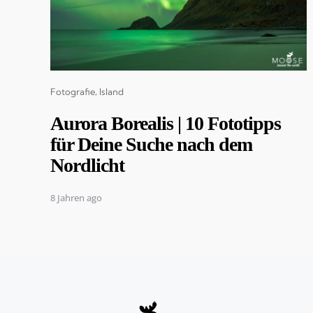
Categories
Fotografie
Island
Aurora Borealis | 10 Fototipps
für Deine Suche nach dem
Nordlicht
8 Jahren ago