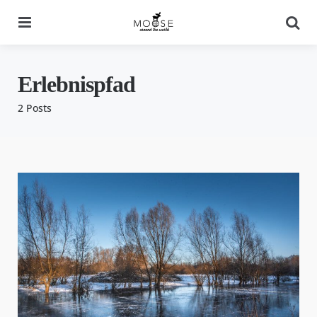
Menu
Se
Erlebnispfad
2 Posts