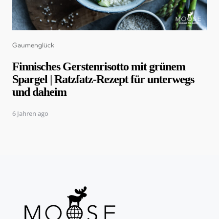
Categories
Gaumenglück
Finnisches Gerstenrisotto mit grünem
Spargel | Ratzfatz-Rezept für unterwegs
und daheim
6 Jahren ago