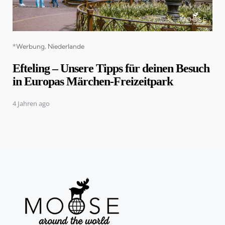
Categories
*Werbung
Niederlande
Efteling – Unsere Tipps für deinen Besuch
in Europas Märchen-Freizeitpark
4 Jahren ago