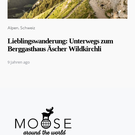
Categories
Alpen
Schweiz
Lieblingswanderung: Unterwegs zum
Berggasthaus Äscher Wildkirchli
9 Jahren ago