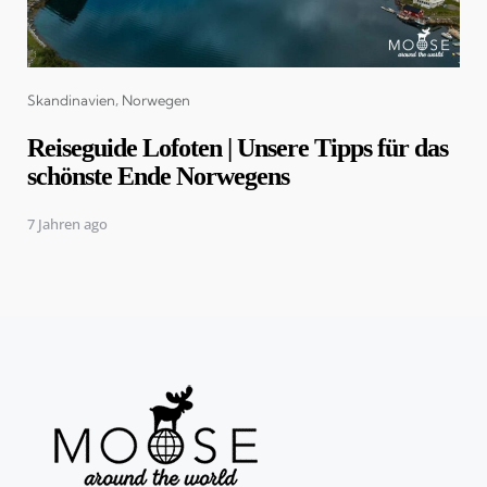
Categories
Skandinavien
Norwegen
Reiseguide Lofoten | Unsere Tipps für das
schönste Ende Norwegens
7 Jahren ago