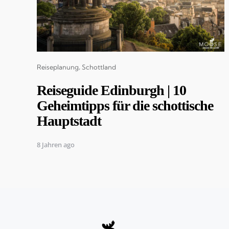
Categories
Reiseplanung
Schottland
Reiseguide Edinburgh | 10
Geheimtipps für die schottische
Hauptstadt
8 Jahren ago