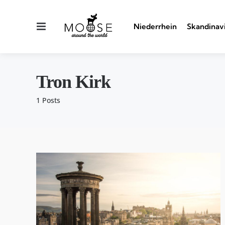
Menu
Niederrhein
Skandinav
Tron Kirk
1 Posts