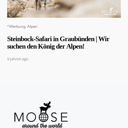
Categories
*Werbung
Alpen
Steinbock-Safari in Graubünden | Wir
suchen den König der Alpen!
9 Jahren ago