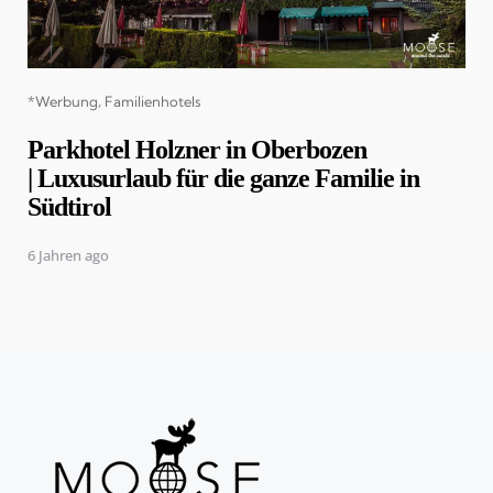
Categories
*Werbung
Familienhotels
Parkhotel Holzner in Oberbozen
| Luxusurlaub für die ganze Familie in
Südtirol
6 Jahren ago