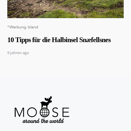
Categories
*Werbung
Island
10 Tipps für die Halbinsel Snæfellsnes
9 Jahren ago