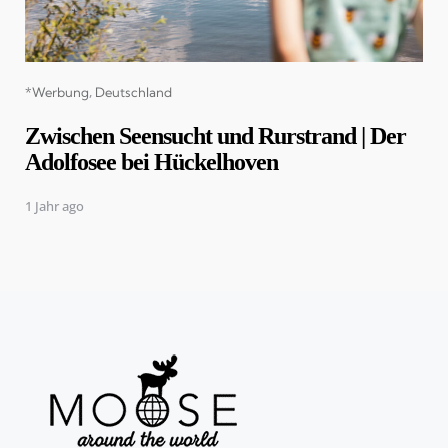
Categories
*Werbung
Deutschland
Zwischen Seensucht und Rurstrand | Der
Adolfosee bei Hückelhoven
1 Jahr ago