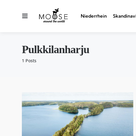
Menu
Niederrhein
Skandinav
Pulkkilanharju
1 Posts