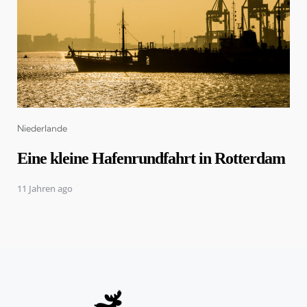
Categories
Niederlande
Eine kleine Hafenrundfahrt in Rotterdam
11 Jahren ago