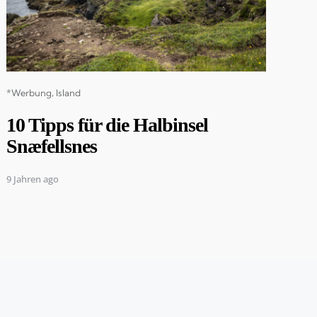
Categories
*Werbung
Island
10 Tipps für die Halbinsel
Snæfellsnes
9 Jahren ago