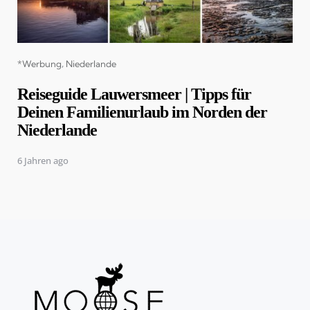
Categories
*Werbung
Niederlande
Reiseguide Lauwersmeer | Tipps für
Deinen Familienurlaub im Norden der
Niederlande
6 Jahren ago