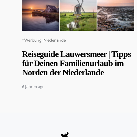
Categories
*Werbung
Niederlande
Reiseguide Lauwersmeer | Tipps
für Deinen Familienurlaub im
Norden der Niederlande
6 Jahren ago